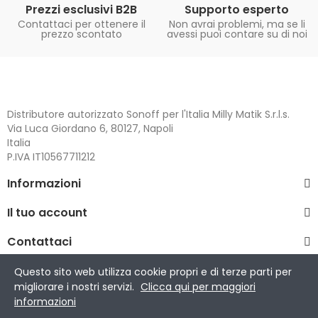
Prezzi esclusivi B2B
Supporto esperto
Contattaci per ottenere il
Non avrai problemi, ma se li
prezzo scontato
avessi puoi contare su di noi
Distributore autorizzato Sonoff per l'Italia Milly Matik S.r.l.s.
Via Luca Giordano 6, 80127, Napoli
Italia
P.IVA IT10567711212
Informazioni
Il tuo account
Contattaci
Questo sito web utilizza cookie propri e di terze parti per
migliorare i nostri servizi.
Clicca qui per maggiori
Copyright © 2023 Giz S.r.l..
informazioni
Sonoff è un marchio registrato di ITEAD Intelligent Systems