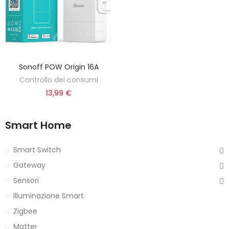
Sonoff POW Origin 16A
AGGIUNGI AL CARRELLO
Controllo dei consumi
13,99 €
Smart Home
Smart Switch
Gateway
Sensori
Illuminazione Smart
Zigbee
Matter