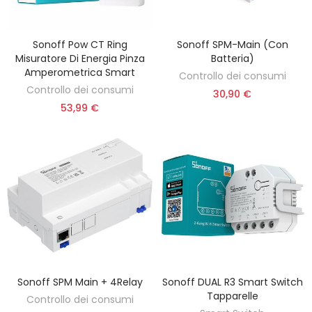
Sonoff Pow CT Ring
Sonoff SPM-Main (con
AGGIUNGI AL CARRELLO
AGGIUNGI AL CARRELLO
Misuratore Di Energia Pinza
Batteria)
Amperometrica Smart
Controllo dei consumi
Controllo dei consumi
30,90 €
53,99 €
Sonoff SPM Main + 4Relay
Sonoff DUAL R3 Smart Switch
SELEZIONA UN'OPZIONE
AGGIUNGI AL CARRELLO
Tapparelle
Controllo dei consumi