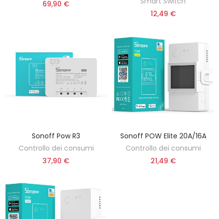
Smart Switch
69,90 €
12,49 €
Sonoff Pow R3
Sonoff POW Elite 20A/16A
SELEZIONA UN'OPZIONE
AGGIUNGI AL CARRELLO
Controllo dei consumi
Controllo dei consumi
37,90 €
21,49 €