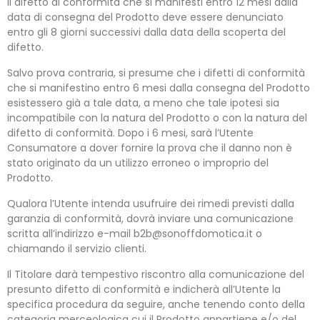
Il difetto di conformità che si manifesti entro 12 mesi dalla
data di consegna del Prodotto deve essere denunciato
entro gli 8 giorni successivi dalla data della scoperta del
difetto.
Salvo prova contraria, si presume che i difetti di conformità
che si manifestino entro 6 mesi dalla consegna del Prodotto
esistessero già a tale data, a meno che tale ipotesi sia
incompatibile con la natura del Prodotto o con la natura del
difetto di conformità. Dopo i 6 mesi, sarà l’Utente
Consumatore a dover fornire la prova che il danno non è
stato originato da un utilizzo erroneo o improprio del
Prodotto.
Qualora l’Utente intenda usufruire dei rimedi previsti dalla
garanzia di conformità, dovrà inviare una comunicazione
scritta all’indirizzo e-mail b2b@sonoffdomotica.it o
chiamando il servizio clienti.
Il Titolare darà tempestivo riscontro alla comunicazione del
presunto difetto di conformità e indicherà all’Utente la
specifica procedura da seguire, anche tenendo conto della
categoria merceologica cui il Prodotto appartiene e/o del