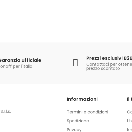
Prezzi esclusivi B2
Garanzia ufficiale
Contattaci per ottener
onoff per l'Italia
prezzo scontato
Informazioni
Il
.r.l.s.
Termini e condizioni
Ca
Spedizione
I 
Privacy
Im