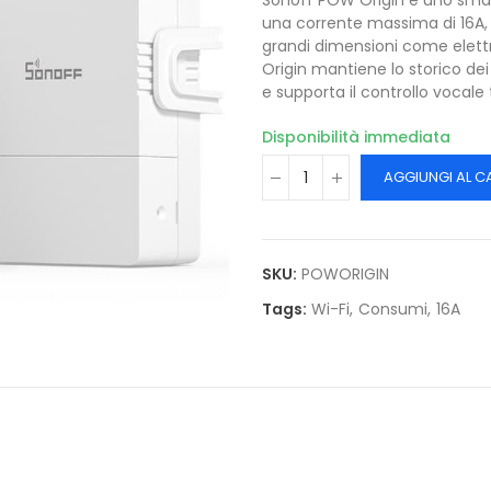
Sonoff POW Origin è uno smar
una corrente massima di 16A, s
grandi dimensioni come elett
Origin mantiene lo storico de
e supporta il controllo vocal
Disponibilità immediata
AGGIUNGI AL C
SKU:
POWORIGIN
Tags:
Wi-Fi
Consumi
16A