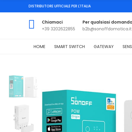
DISTRIBUTORE UFFICIALE PER L'ITALIA
Chiamaci
Per qualsiasi domand
+39 3202622855
b2b@sonoffdomotica.it
HOME
SMART SWITCH
GATEWAY
SENS