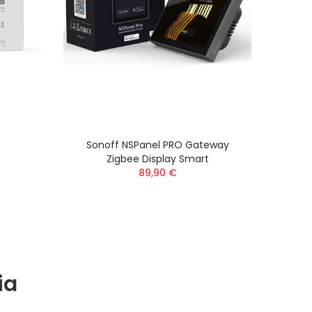
Sonoff NSPanel PRO Gateway
S
Zigbee Display Smart
89,90 €
ia