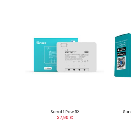
ore Di
Sonoff Pow R3
Son
rica
37,90 €