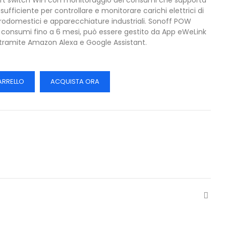
t switch WiFi con monitoraggio dei consumi che supporta
ufficiente per controllare e monitorare carichi elettrici di
rodomestici e apparecchiature industriali. Sonoff POW
i consumi fino a 6 mesi, può essere gestito da App eWeLink
e tramite Amazon Alexa e Google Assistant.
ARRELLO
ACQUISTA ORA