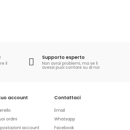
B
Supporto esperto
e il
Non avrai problemi, ma se li
avessi puoi contare su di noi
 tuo account
Contattaci
rrello
Email
tuoi ordini
Whatsapp
postazioni account
Facebook