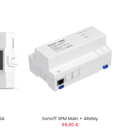
6A
Sonoff SPM Main + 4Relay
Sono
69,90 €