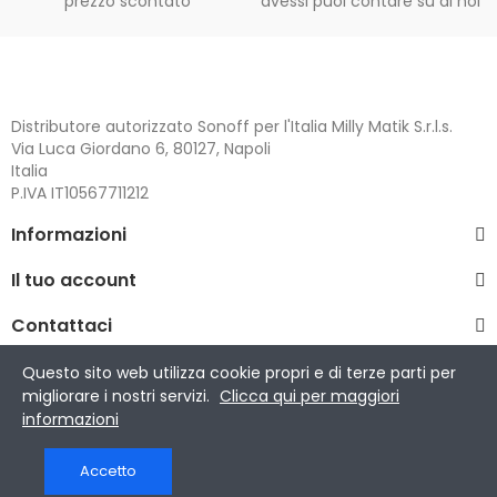
prezzo scontato
avessi puoi contare su di noi
Distributore autorizzato Sonoff per l'Italia Milly Matik S.r.l.s.
Via Luca Giordano 6, 80127, Napoli
Italia
P.IVA IT10567711212
Informazioni
Il tuo account
Contattaci
Questo sito web utilizza cookie propri e di terze parti per
migliorare i nostri servizi.
Clicca qui per maggiori
Copyright © 2023 Giz S.r.l..
informazioni
Sonoff è un marchio registrato di ITEAD Intelligent Systems
Co.Ltd.
Accetto