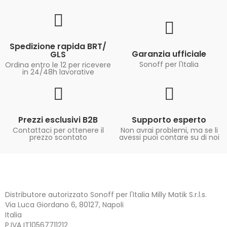
Spedizione rapida BRT/
Garanzia ufficiale
GLS
Sonoff per l'Italia
Ordina entro le 12 per ricevere
in 24/48h lavorative
Prezzi esclusivi B2B
Supporto esperto
Contattaci per ottenere il
Non avrai problemi, ma se li
prezzo scontato
avessi puoi contare su di noi
Distributore autorizzato Sonoff per l'Italia Milly Matik S.r.l.s.
Via Luca Giordano 6, 80127, Napoli
Italia
P.IVA IT10567711212